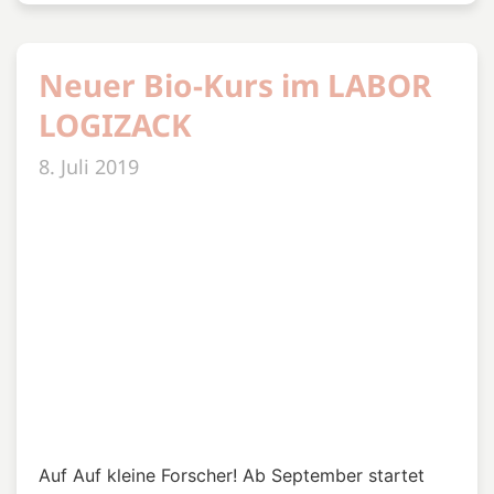
Auf Auf kleine Forscher! Ab September startet
unser neuer Biologie Kurs.
Wir freuen uns auf eure Anmeldungen!
Metropolitaner Award
2019
27. März 2019
Die Metropolregion Hamburg ehrte erstmals die
„Metropolitaner des Jahres“ mit einem Award.
Das LABOR LOGIZACK repräsentiert den Award.