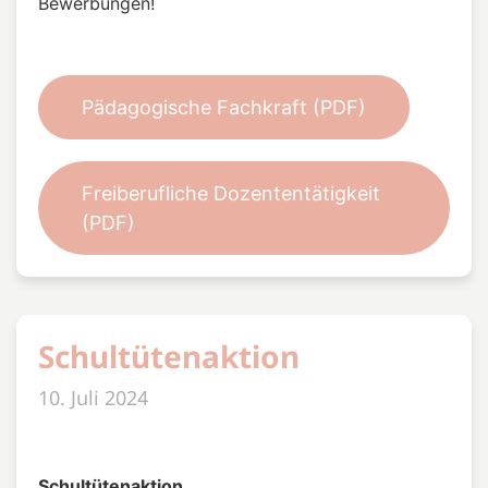
Bewerbungen!
Pädagogische Fachkraft (PDF)
Freiberufliche Dozententätigkeit
(PDF)
Schultütenaktion
10. Juli 2024
Schultütenaktion,