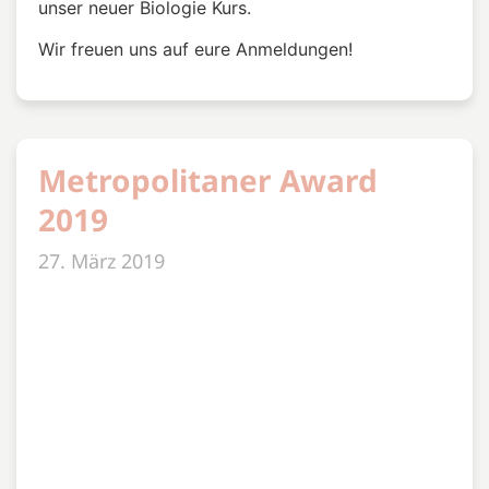
Beitrag Hamburger
Morgenpost
20. Januar 2019
„Schon im Kindergarten sind hochbegabte Kinder
oft unterfordert, wollen lieber neue Wörter lernen
als bunte Bilder malen. Im „LABOR LOGIZACK“ an
den Colonnaden in der City werden diese „Mini-
Genies“ gezielt gefördert. Am Sonnabend feierte
die gemeinnützige Einrichtung fünfjähriges
Bestehen.[…]“